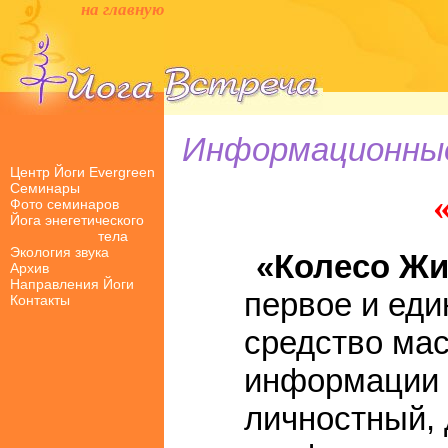
на главную
Информационные
Центр Йоги Evergreen
Семинары
Фото семинаров
Йога энегетического
тела
Экология звука
«Колесо Жи
Архив
Направления Йоги
первое и еди
Контакты
средство ма
информации 
личностный, 