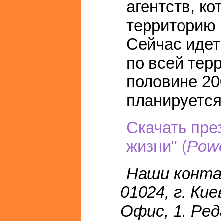
агентств, к
территорию 
Сейчас идет
по всей тер
половине 200
планируется
Скачать пре
жизни" (
Powe
Наши конта
01024, г. Ки
Офис, 1. Ре