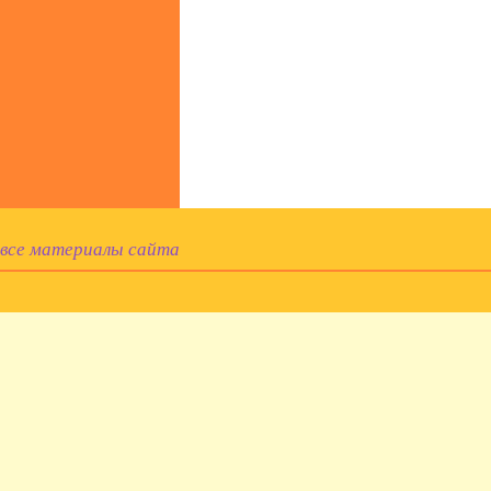
все материалы сайта