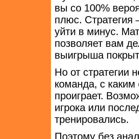
вы со 100% вероя
плюс. Стратегия
уйти в минус. Ма
позволяет вам де
выигрыша покры
Но от стратегии н
команда, с каким
проиграет. Возмо
игрока или после
тренировались.
Поэтому без анал