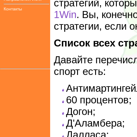
стратегий, котор
Контакты
1Win
. Вы, конечн
стратегии, если 
Список всех стр
Давайте перечисл
спорт есть:
Антимартингейл
60 процентов;
Догон;
Д'Аламбера;
Далласа;