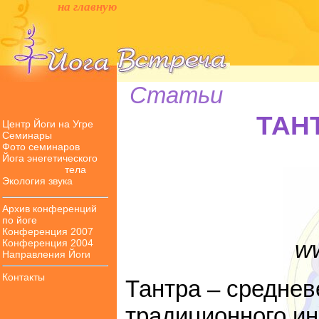
на главную
Статьи
ТАНТ
Центр Йоги на Угре
Семинары
Фото семинаров
Йога энегетического
тела
Экология звука
Архив конференций
по йоге
Конференция 2007
ww
Конференция 2004
Направления Йоги
Контакты
Тантра – средне
традиционного ин