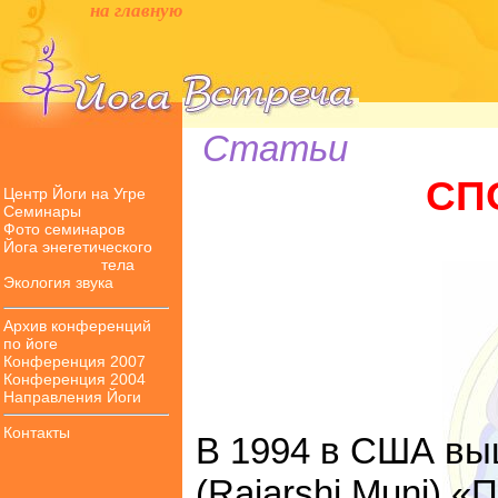
на главную
Статьи
СП
Центр Йоги на Угре
Семинары
Фото семинаров
Йога энегетического
тела
Экология звука
Архив конференций
по йоге
Конференция 2007
Конференция 2004
Направления Йоги
Контакты
В 1994 в США вы
(Rajarshi Muni) 