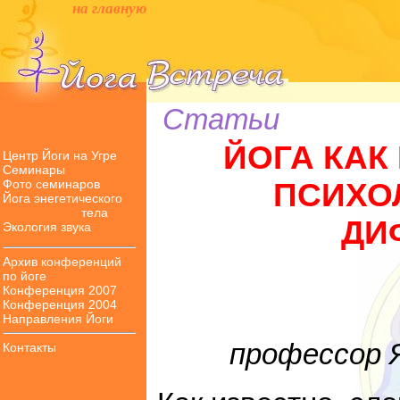
на главную
Статьи
ЙОГА КАК
Центр Йоги на Угре
Семинары
Фото семинаров
ПСИХО
Йога энегетического
тела
ДИ
Экология звука
Архив конференций
по йоге
Конференция 2007
Конференция 2004
Направления Йоги
профессор 
Контакты