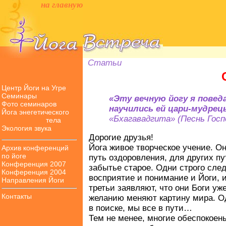
на главную
Статьи
Центр Йоги на Угре
Семинары
«Эту вечную йогу я поведа
Фото семинаров
научились ей цари-мудрецы
Йога энегетического
«Бхагавадгита» (Песнь Господ
тела
Экология звука
Дорогие друзья!
Йога живое творческое учение. О
Архив конференций
по йоге
путь оздоровления, для других пу
Конференция 2007
забытье старое. Одни строго след
Конференция 2004
восприятие и понимание и Йоги, и
Направления Йоги
третьи заявляют, что они Боги уж
Контакты
желанию меняют картину мира. Одн
в поиске, мы все в пути…
Тем не менее, многие обеспокоены