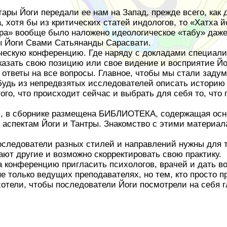
тары Йоги передали ее нам на Запад, прежде всего, как
, хотя бы из критических статей индологов, то «Хатха 
тра» вообще было наложено идеологическое «табу» даже
ы Йоги Свами Сатьянанды Сарасвати.
ическую конференцию. Где наряду с докладами специалис
азать свою позицию или свое видение и восприятие Йо
ответы на все вопросы. Главное, чтобы мы стали задум
удь из непредвзятых исследователей описать историю 
ого, что происходит сейчас и выбрать для себя то, что
ей, в сборнике размещена БИБЛИОТЕКА, содержащая ос
аспектам Йоги и Тантры. Знакомство с этими материала
следователи разных стилей и направлений нужны для т
лают другие и возможно скорректировать свою практику.
 конференцию пригласить психологов, врачей и дать в
 только ведущих преподавателях, но тем, кто просто пр
отели, чтобы последователи Йоги посмотрели на себя 