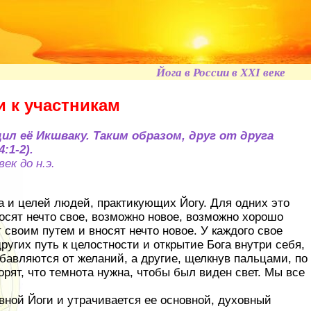
Йога в России в XXI веке
 к участникам
ил её Икшваку. Таким образом, друг от друга
:1-2).
ек до н.э.
а и целей людей, практикующих Йогу. Для одних это
вносят нечто свое, возможно новое, возможно хорошо
 своим путем и вносят нечто новое. У каждого свое
ругих путь к целостности и открытие Бога внутри себя,
збавляются от желаний, а другие, щелкнув пальцами, по
рят, что темнота нужна, чтобы был виден свет. Мы все
ивной Йоги и утрачивается ее основной, духовный