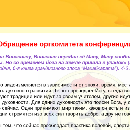
Обращение оргкомитета конференции
л Вивасвану, Вивасван передал её Ману, Ману сообщ
. Но со временем йога на Земле пришла в упадок» (4
ня, 6-я книга грандиозного эпоса "Махабхарата"). 4-6 в
но видоизменяется в зависимости от эпохи, время, мест
ть духовного развития. Те, кто преподает Йогу, всегда 
уют традиции или идут за своим учителем, другие идут
 духовности. Для одних духовность это поиски Бога, у д
е сейчас. Одни принимают мир таким, каков он есть и и
и стремятся изо всех сил творить добро, а другие гово
 тем, что сейчас преобладает практика волевой, спорт