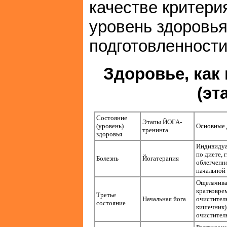
качестве критери
уровень здоровья
подготовленности
Здоровье, как
(эт
Состояние
Этапы ЙОГА-
(уровень)
Основные 
тренинга
здоровья
Индивидуа
по диете,
Болезнь
Йогатерапия
облегченн
начальной
Ощелачива
кратковре
Третье
Начальная йога
очистител
состояние
кишечник)
очистител