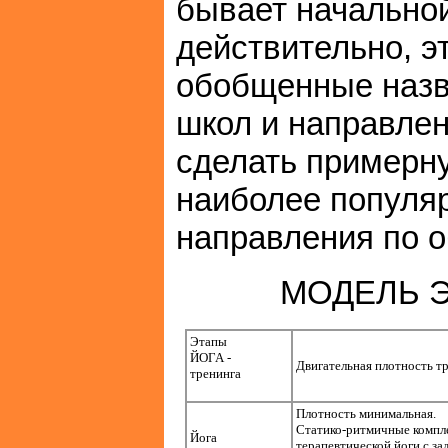
бывает начальной
действительно, э
обобщенные назв
школ и направлен
сделать примерну
наиболее популяр
направления по 
МОДЕЛЬ Э
Этапы
ЙОГА -
Двигательная плотность т
тренинга
Плотность минимальная.
Статико-ритмичные компл
Йога
терапевтической йоги с за