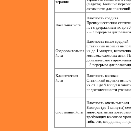
терапия
(выдоха). Большие переры
активности для пояснений 
Плотность средняя.
Преимущественно статичн
Начальная йога
поз с удержанием их до 30
2 – 3 перерыва для релакс
Плотность выше средней.
Статичный вариант выпол
Оздоровительная
их до 1 минуты, включени
йога
комплекс сложных асан. П
динамические упражнения 
– 3 перерыва для релаксаци
Классическая
Плотность высокая.
йога
Статичный вариант выпол
их от 1 до 5 минут в зави
подготовленности ученик
Плотность очень высокая.
Быстрая (до 1 минуты) сме
спортивная йога
многократными повторами
требующих высокого уровн
гибкости, координации и 