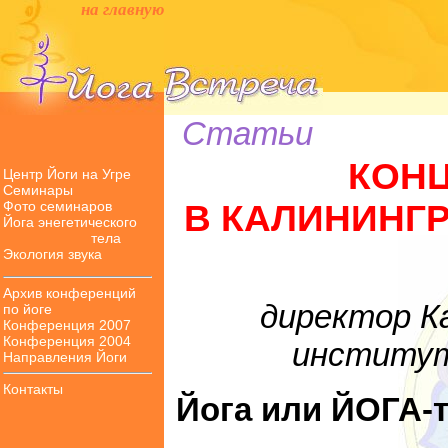
на главную
Статьи
КОНЦ
Центр Йоги на Угре
Семинары
Фото семинаров
В КАЛИНИНГ
Йога энегетического
тела
Экология звука
Архив конференций
директор К
по йоге
Конференция 2007
Конференция 2004
институт
Направления Йоги
Контакты
Йога или ЙОГА-