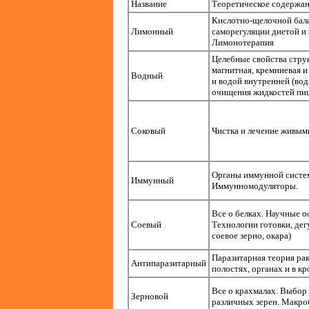
Название
Теоретическое содержа
Кислотно-щелочной бал
Лимонный
саморегуляции диетой и 
Лимонотерапия
Целебные свойства стру
магнитная, кремниевая 
Водный
и водой внутренней (во
очищения жидкостей пи
Соковый
Чистка и лечение живыми
Органы иммунной систем
Иммунный
Иммунномодуляторы.
Все о белках. Научные о
Соевый
Технологии готовки, дег
соевое зерно, окара)
Паразитарная теория рак
Антипаразитарный
полостях, органах и в кр
Все о крахмалах. Выбор 
Зерновой
различных зерен. Макро