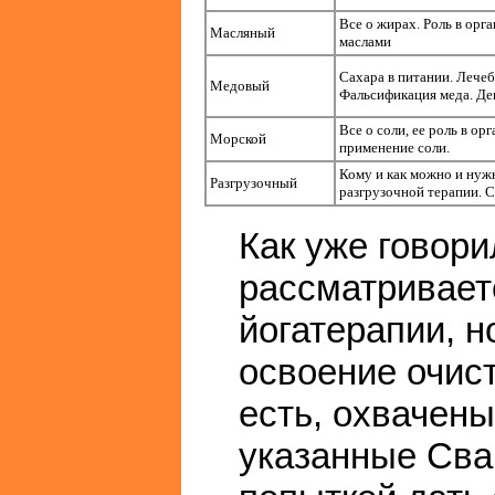
Все о жирах. Роль в орг
Масляный
маслами
Сахара в питании. Лече
Медовый
Фальсификация меда. Де
Все о соли, ее роль в ор
Морской
применение соли.
Кому и как можно и нужн
Разгрузочный
разгрузочной терапии. 
Как уже говори
рассматривает
йогатерапии, н
освоение очист
есть, охвачены
указанные Сва