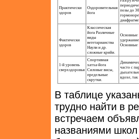
Разгрузочн
периодиче
Практически
Оздоровительная
позы до 30
здоров
йога
гормоноре
диафрагме
Классическая
йога Различные
Основные 
виды
Фактически
удержанием
вегетарианства
здоров
Основные 
Наули и др.
сложные крийи.
Спортивная
Динамичес
1-й уровень
хатха-йога
часто с п
сверхздоровья
Силовые висы,
дыхательн
предельные
вдохе, так
скрутки.
В таблице указан
трудно найти в р
встречаем объяв
названиями школ 