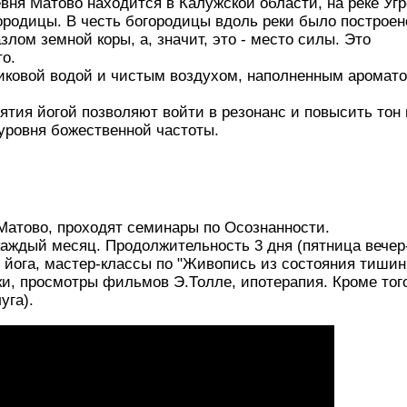
вня Матово находится в Калужской области, на реке Угр
родицы. В честь богородицы вдоль реки было построен
злом земной коры, а, значит, это - место силы. Это
о.
никовой водой и чистым воздухом, наполненным аромат
ятия йогой позволяют войти в резонанс и повысить тон 
 уровня божественной частоты.
 Матово, проходят семинары по Осознанности.
аждый месяц. Продолжительность 3 дня (пятница вечер
 йога, мастер-классы по "Живопись из состояния тишины
ки, просмотры фильмов Э.Толле, ипотерапия. Кроме тог
уга).