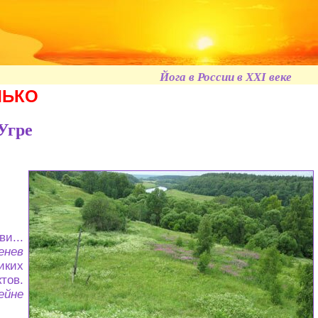
Йога в России в XXI веке
ЛЬКО
Угре
и...
енев
иких
тов.
ейне