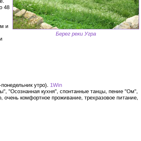
е.
о 48
ом и
Берег реки Угра
и
-понедельник утро).
1Win
", "Осознанная кухня", спонтанные танцы, пение "Ом",
о, очень комфортное проживание, трехразовое питание,