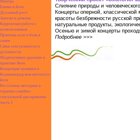
Мантра
Слияние природы и человеческого
Ежики и йоги
Концерты оперной, классической 
Духовный рост
красоты безбрежности русской пр
Ангелы и демоны
Корректная работа с
натуральные продукты, экологиче
позвоночником
Осенью и зимой концерты проход
Практика асан и боль в
Подробнее >>>
спине
Связь сексуальности и
духовности
Медитативное дыхание в
практике йоги
Концепция тренинга в
Калининградском институте
йоги
Восточные методики в
терапии семейно-
сексуальной дисгармонии
часть 2