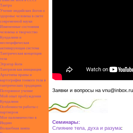
Тантра
Учение индийских йогов о
здоровье человека в свете
современной науки
Измененные состояния
человека и творчество
Кундалини и
неспецифическая
активирующая система
Тантрическая концепция
тела
Эгрэгор йоги
Тантризм как инициация
Архетипы праны и
картография тонкого тела в
тантрических традициях
Заявки и вопросы на
vnu@inbox.ru
Потерянное учение
Мой опыт пробуждения
Кундалини
Особенности работы с
партнером
Мое паломничество в
Семинары:
Индию
Слияние тела, духа и разума
:
Волшебная лампа