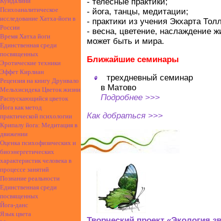
- телесные практики;
Кундалини
Психоаналитическое
- йога, танцы, медитации;
исследование Хатха-йоги в
- практики из учения Экхарта Тол
России
- весна, цветение, наслаждение 
Время Хатха йоги
может быть и мира.
Единственная среди
посвященных
Ближайшие семинары
Эротические техники
Эффет Кирлиан
трехдневный семинар
Рецензия на книгу Друнвало
в Матово
Мельхисидека Цветок жизни
Подробнее >>>
Распускающийся цветок
Йога как метод
Как добраться >>>
практической психологии
Крипалу йога: Медитация в
движении
Оценка психофизических и
биоэнергетических
характеристик человека в
процессе занятий
Познание реальности
Единственная среди
посвященных
Йога-данс
Язык цвета
Творческий проект «Экология з