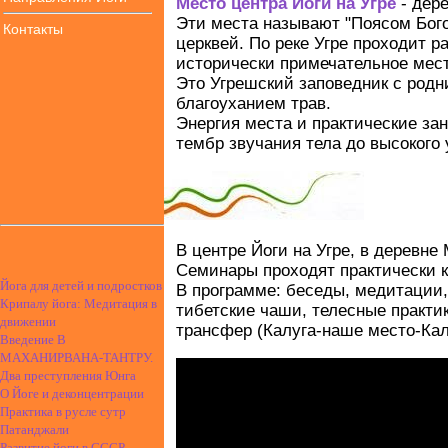
Место центра Йоги на Угре
- дере
Эти места называют "Поясом Бого
Контакты
церквей. По реке Угре проходит ра
исторически примечательное мест
Это Угрешский заповедник с род
благоуханием трав.
Энергия места и практические зан
тембр звучания тела до высокого
В центре Йоги на Угре, в деревне
Семинары проходят практически к
Йога для детей и подростков
В программе: беседы, медитации,
Крипалу йога: Медитация в
тибетские чаши, телесные практи
движении
трансфер (Калуга-наше место-Кал
Введение В
МАХАНИРВАНА-ТАНТРУ.
Два преступления Юнга
О Йоге и деконцентрации
Практика в русле сутр
Патанджали
Развитие йоги в СССР