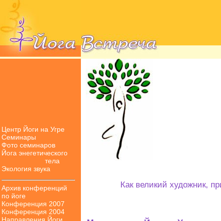
Центр Йоги на Угре
Семинары
Фото семинаров
Йога энегетического
тела
Экология звука
Как великий художник, п
Архив конференций
по йоге
Конференция 2007
Конференция 2004
Направления Йоги